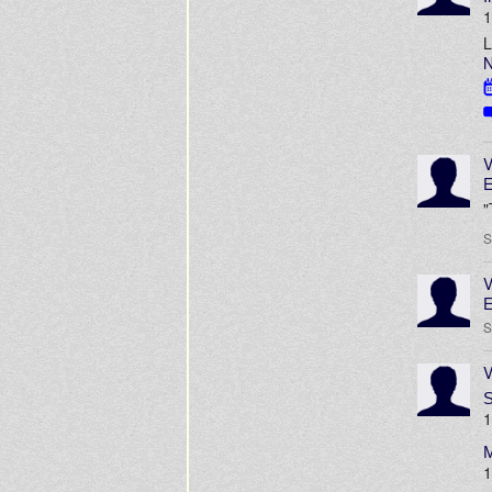
1
L
N
V
E
"
S
V
E
S
V
S
1
M
1