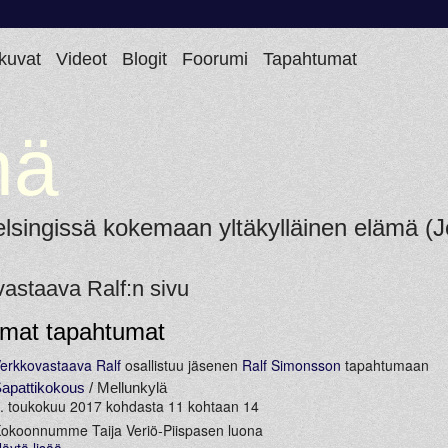
kuvat
Videot
Blogit
Foorumi
Tapahtumat
mä
elsingissä kokemaan yltäkylläinen elämä (J
astaava Ralf:n sivu
mat tapahtumat
erkkovastaava Ralf
osallistuu jäsenen
Ralf Simonsson
tapahtumaan
apattikokous
/ Mellunkylä
. toukokuu 2017 kohdasta 11 kohtaan 14
okoonnumme Taija Veriö-Piispasen luona
äytä lisää