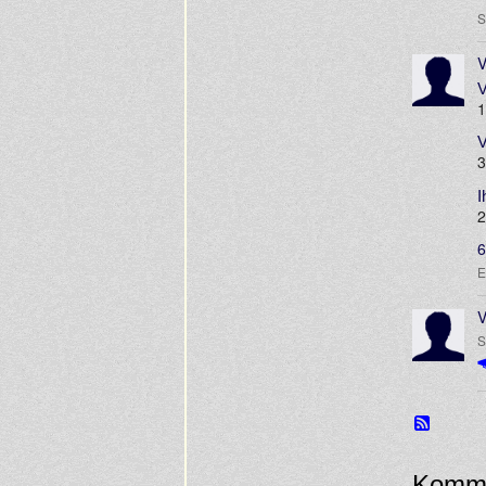
S
V
V
1
V
3
I
2
6
E
V
S
Komme