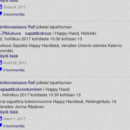
Touko 6, 2017
0
kommenttia
erkkovastaava Ralf
julkaisi tapahtuman
sapattikokous
/ Happy Hand, Helsinki
2. huhtikuu 2017 kohdasta 10:30 kohtaan 13
okous Sapattia Happy Handissä, vierailee Unionin esimies Kalervo
romäki,
äytä lisää
Huhti 22, 2017
0
kommenttia
erkkovastaava Ralf
julkaisi tapahtuman
apaattikokoontuminen
/ Happy Hand
. helmikuu 2017 kohdasta 10:30 kohtaan 13
nsi sapattina kokoonnumme Happy Handissä, Helsinginkatu 19.
ierailee Jorma Räsänen
äytä lisää
Helmi 1, 2017
0
kommenttia