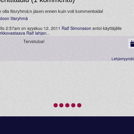
e olla Itisryhmä:n jäsen ennen kuin voit kommentoida!
ostoon Itisryhmä
llo 2:57am on syyskuu 12, 2011
Ralf Simonsson
antoi käyttäjälle
rkkovastaava Ralf
lahjan
...
Tervetuloa!
Lahjamyymäl