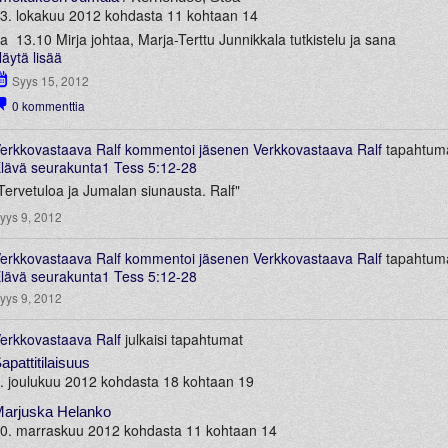
3. lokakuu 2012 kohdasta 11 kohtaan 14
a 13.10 Mirja johtaa, Marja-Terttu Junnikkala tutkistelu ja sana
äytä lisää
Syys 15, 2012
0
kommenttia
erkkovastaava Ralf
kommentoi jäsenen
Verkkovastaava Ralf
tapahtum
lävä seurakunta1 Tess 5:12-28
Tervetuloa ja Jumalan siunausta. Ralf"
yys 9, 2012
erkkovastaava Ralf
kommentoi jäsenen
Verkkovastaava Ralf
tapahtum
lävä seurakunta1 Tess 5:12-28
yys 9, 2012
erkkovastaava Ralf
julkaisi tapahtumat
apattitilaisuus
. joulukuu 2012 kohdasta 18 kohtaan 19
arjuska Helanko
0. marraskuu 2012 kohdasta 11 kohtaan 14