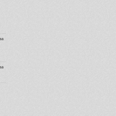
aa
aa