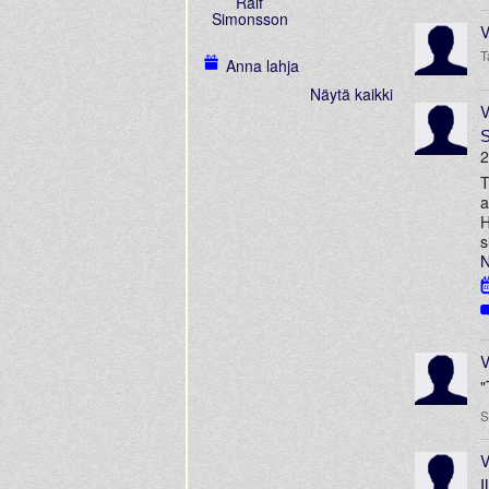
Ralf
Simonsson
V
T
Anna lahja
Näytä kaikki
V
S
2
T
a
H
s
N
V
"
S
V
I