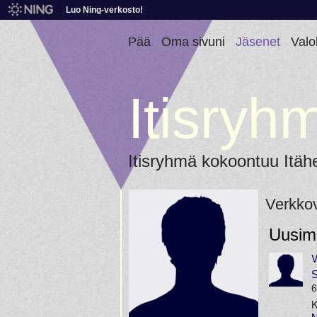
Luo Ning-verkosto!
Pää
Oma sivuni
Jäsenet
Valo
Itisryh
Itisryhmä kokoontuu Itäh
Verkkov
Uusim
V
S
6
K
N