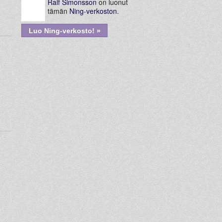
Ralf Simonsson
on luonut
tämän
Ning-verkoston
.
Luo Ning-verkosto! »