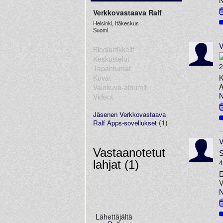
Verkkovastaava Ralf
Helsinki, Itäkeskus
Suomi
V
Blogiartikkelit
Keskustelut
2
Tapahtumat
Kuvat
K
A
Valokuva-albumit
N
Videot
Jäsenen Verkkovastaava
(1)
Ralf Apps-sovellukset
V
Vastaanotetut
S
4
lahjat (1)
E
V
N
Lähettäjältä