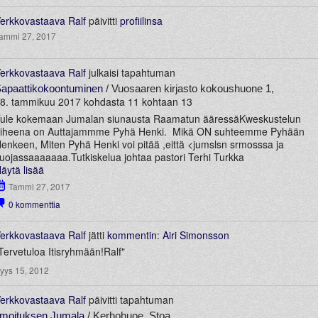
erkkovastaava Ralf
päivitti
profiilinsa
ammi 27, 2017
erkkovastaava Ralf
julkaisi tapahtuman
apaattikokoontuminen
/ Vuosaaren kirjasto kokoushuone 1,
8. tammikuu 2017 kohdasta 11 kohtaan 13
ule kokemaan Jumalan siunausta Raamatun ääressäKweskustelun
iheena on Auttajammme Pyhä Henki. Mikä ON suhteemme Pyhään
enkeen, Miten Pyhä Henki voi pitää ,eittä <jumslsn srmosssa ja
uojassaaaaaaa.Tutkiskelua johtaa pastori Terhi Turkka
äytä lisää
Tammi 27, 2017
0
kommenttia
erkkovastaava Ralf
jätti
kommentin
:
Airi Simonsson
Tervetuloa Itisryhmään!Ralf"
yys 15, 2012
erkkovastaava Ralf
päivitti tapahtuman
lmoituksen Jumala
/ Kerhohuoe, Stoa